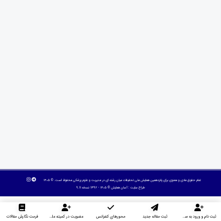
تمام حقوق مادی و معنوی برای پانزدهمین همایش ملی تحقیقات میان رشته ای در مديريت و علوم پزشکی محفوظ است. © ۱۴۰۵
طراح سایت :
آسان همایش
© ۱۴۰۵ - 1392 نسخه 9.11
ثبت نام و ورود به سایت
ثبت مقاله جدید
محورهای کنفرانس
عضویت در کمیته علمی داوران
فرمت نگارش مقالات