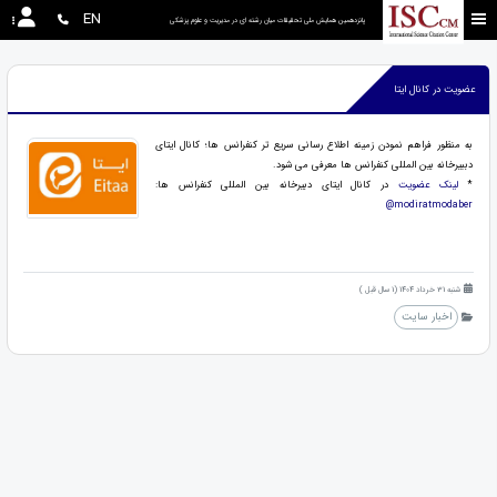
EN
پانزدهمین همایش ملی تحقیقات میان رشته ای در مديريت و علوم پزشکی
عضویت در کانال ایتا
به منظور فراهم نمودن زمینه اطلاع رسانی سریع تر کنفرانس ها؛ کانال ایتای
دببیرخانه بین المللی کنفرانس ها معرفی می شود.
*
لینک عضویت
در کانال ایتای دبیرخانه بین المللی کنفرانس ها:
modiratmodaber@
شنبه 31 خرداد 1404 (1 سال قبل )
اخبار سایت