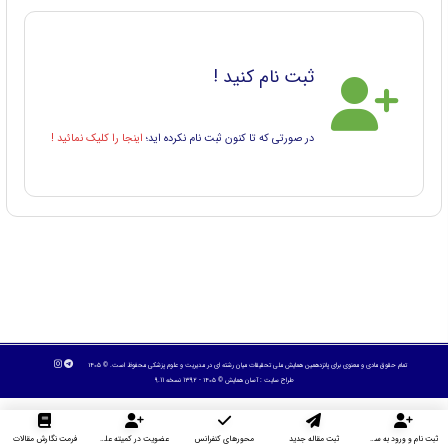
ثبت نام کنید !
در صورتی که تا کنون ثبت نام نکرده اید؛
اینجا را کلیک نمائید !
تمام حقوق مادی و معنوی برای پانزدهمین همایش ملی تحقیقات میان رشته ای در مديريت و علوم پزشکی محفوظ است. © ۱۴۰۵
طراح سایت :
آسان همایش
© ۱۴۰۵ - 1392 نسخه 9.11
ثبت نام و ورود به سایت
ثبت مقاله جدید
محورهای کنفرانس
عضویت در کمیته علمی داوران
فرمت نگارش مقالات