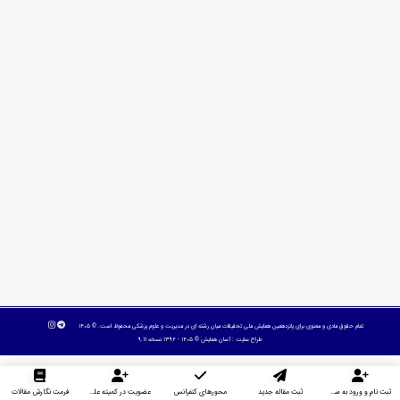
تمام حقوق مادی و معنوی برای پانزدهمین همایش ملی تحقیقات میان رشته ای در مديريت و علوم پزشکی محفوظ است. © ۱۴۰۵
طراح سایت :
آسان همایش
© ۱۴۰۵ - 1392 نسخه 9.11
ثبت نام و ورود به سایت
ثبت مقاله جدید
محورهای کنفرانس
عضویت در کمیته علمی داوران
فرمت نگارش مقالات