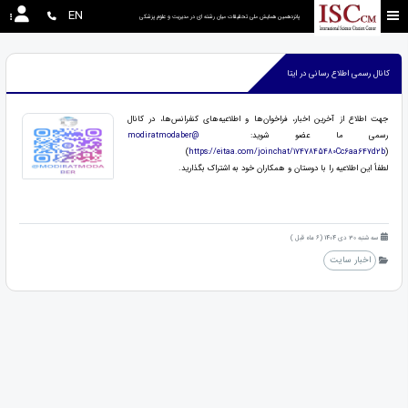
EN
پانزدهمین همایش ملی تحقیقات میان رشته ای در مديريت و علوم پزشکی
کانال رسمی اطلاع رسانی در ایتا
جهت اطلاع از آخرین اخبار، فراخوان‌ها و اطلاعیه‌های کنفرانس‌ها، در کانال
رسمی ما عضو شوید:
modiratmodaber@
(
https://eitaa.com/joinchat/1747845480Cc6aa647d2b
)
لطفاً این اطلاعیه را با دوستان و همکاران خود به اشتراک بگذارید.
سه شنبه 30 دی 1404 (6 ماه قبل )
اخبار سایت