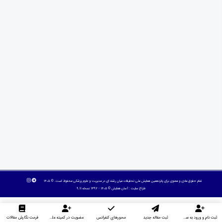
تمام حقوق مادی و معنوی برای پانزدهمین همایش ملی تحقیقات میان رشته ای در مديريت و علوم پزشکی محفوظ است. © ۱۴۰۵
طراح سایت :
آسان همایش
© ۱۴۰۵ - 1392 نسخه 9.11
ثبت نام و ورود به سایت
ثبت مقاله جدید
محورهای کنفرانس
عضویت در کمیته علمی داوران
فرمت نگارش مقالات