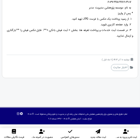
6037-9918-9966-6907
به نام: موسسه پژوهشی مدیریت مدبر
* پس از واریز:
1. از رسید پرداخت یک عکس با فرمت JPG تهیه کنید.
2. وارد صفحه کاربری شوید.
3. در قسمت ثبت خدمات و پرداخت تعرفه ها، بخش « ثبت فیش‌ بانکی »**، فایل عکس فیش را **بارگذاری
و ارسال نمایید.
دوشنبه 10 آذر 1404 (8 ماه قبل )
اخبار سایت
تمام حقوق مادی و معنوی برای پانزدهمین همایش ملی تحقیقات میان رشته ای در مديريت و علوم پزشکی محفوظ است. © ۱۴۰۵
طراح سایت :
آسان همایش
© ۱۴۰۵ - 1392 نسخه 9.11
ثبت نام و ورود به سایت
ثبت مقاله جدید
محورهای کنفرانس
عضویت در کمیته علمی داوران
فرمت نگارش مقالات